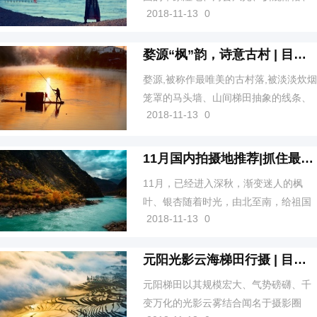
2018-11-13
0
边境小镇，感受俄罗斯风情村，将顶级
绚烂秋色尽收镜头，沿途展开的教学也
让众学员收获满满，乐此不疲！
婺源“枫”韵，诗意古村 | 目的地推荐
婺源,被称作最唯美的古村落,被淡淡炊烟
笼罩的马头墙、山间梯田抽象的线条、
2018-11-13
0
晨间黄昏温柔的光影、清澈山涧的小桥
流水、走在石板路上的老人小孩
11月国内拍摄地推荐|抓住最后一片秋
11月，已经进入深秋，渐变迷人的枫
叶、银杏随着时光，由北至南，给祖国
2018-11-13
0
的大好河山平添一份魅力，让我们的生
活多了一份醉人的色彩。
元阳光影云海梯田行摄 | 目的地推荐
元阳梯田以其规模宏大、气势磅礴、千
变万化的光影云雾结合闻名于摄影圈