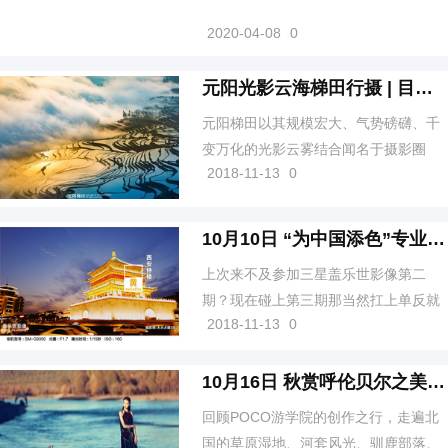
2020-04-08
0
元阳光影云海梯田行摄 | 目的地推荐
元阳梯田以其规模宏大、气势磅礴、千
变万化的光影云雾结合闻名于摄影圈
2018-11-13
0
内，这一片奇迹之地绵延了整个红河南
岸，是红河哈尼梯田的核心区。
10月10日 “为中国添色”专业组海选优秀作品推荐
上次来不及参加三星盖乐世影像第二
期？现在碰上第三期那当然扛上单反就
2018-11-13
0
马上参加专业组比赛啊！
10月16日 秋赏呼伦贝尔之美，记游学院悦香阁风光人像创作之旅
回顾POCO游学院的创作之行，走遍北
国的草原湿地、河套风光、驯鹿部落、