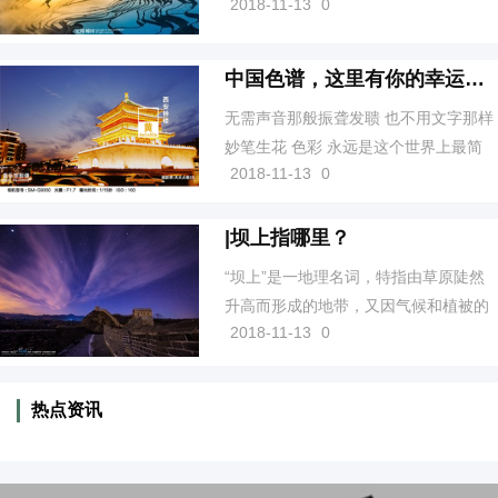
2018-11-13
0
内，这一片奇迹之地绵延了整个红河南
岸，是红河哈尼梯田的核心区。
中国色谱，这里有你的幸运色吗？
无需声音那般振聋发聩 也不用文字那样
妙笔生花 色彩 永远是这个世界上最简
2018-11-13
0
单、最直接的表达方式 它是一种信息的
传递，也是一种情感的交流
|坝上指哪里？
“坝上”是一地理名词，特指由草原陡然
升高而形成的地带，又因气候和植被的
2018-11-13
0
原因形成的草甸式草原。内蒙古高原南
缘俗称“坝上”。
热点资讯