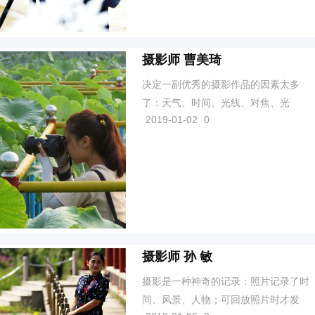
花月间惊鸿一瞬。 ...
摄影师 曹美琦
决定一副优秀的摄影作品的因素太多
了：天气、时间、光线、对焦、光
2019-01-02
0
圈……，更重要的是对视野所见的感
触，虽然天下美景无法数尽，可是大多
也转瞬即逝，哪怕只迟了1秒，那也不是
让内心掀起波澜的那番风景了。
摄影师 孙 敏
摄影是一种神奇的记录：照片记录了时
间、风景、人物；可回放照片时才发