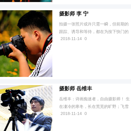
人奋进的影像；这些经历，锻...
摄影师 李 宁
拍摄一张照片或许只需一瞬，但前期的
跟踪、诱导和等待，都在为按下快门的
2018-11-14
0
那一刻做准备。虽然技术、经验与熟练
会带来不错的效果，但观者总能看出这
个土豆或那只破碗是人为设计的还是浑
然天成。
摄影师 岳维丰
岳维丰：诗画痴迷者，自由摄影师！ 生
在凄冷的寒冬，长在荒芜的旷野；飞雪
2018-11-14
0
冷雨，侵润出孤寂冷傲之性；闲云野
鹤，养就成闲散悠然之心。天涯浪荡，
只为缪斯那醉人一笑；四海飘萍，但求