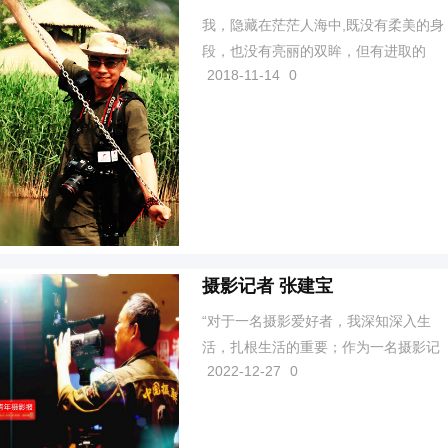
我，隐藏在茫茫人海中,既没有柔美的身
段，也没有亮丽的双眸，但有进取的
2018-11-14
0
心，有似水的梦怀，有崇高的理想，我
坚信腹有诗书气自华;路漫漫其修远兮，
吾将上下而求索,我渴望朝向艺术之塔，
文化之巅，事业之厦，庆功之缘，...
摄影记者 张建宝
“对于一名摄影爱好者，我深知深入生
活，扎根生活的重要；作为一名摄影记
2022-12-27
0
者，我深知镜头下的每一个瞬间都会充
满正义的火花、散发爱的芬芳。” 从事
摄影记者至今，用镜头记录了一个个催