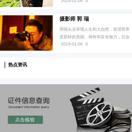
2019-01-06
0
现，原来它还记录了按下快门时的感
触、思绪、心事…… ​
摄影师 郭 瑞
用镜头去审视人生和大自然，发现世界
是那样的美丽、神奇和富有魅力，它会
2019-01-06
0
使生活更加充满阳光和活力；不管同行
的路途上是晴是雨，我带它游走世界，
留存珍惜，审视生活；清脆的快门声诞
热点资讯
生的每一桢影像都代表着我们的思...