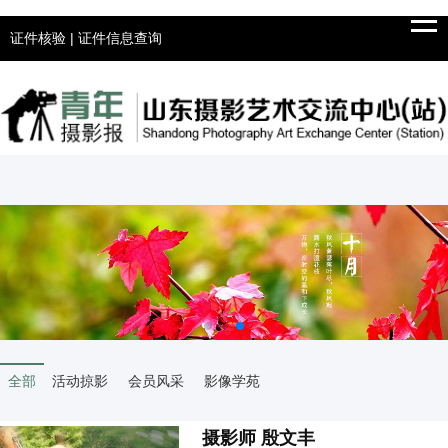
Tog
navi
证件核验
|
证件信息查询
全部
活动掠影
会员风采
影像学苑
摄影师 殷文丰