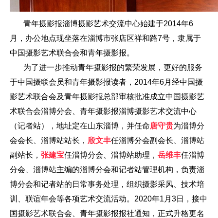
青年摄影报淄博摄影艺术交流中心始建于2014年6
月，办公地点现坐落在淄博市张店区祥和路7号，隶属于
中国摄影艺术联合会和青年摄影报。
为了进一步推动青年摄影报的繁荣发展，更好的服务
于中国摄联会员和青年摄影报读者，
2014年6月经中国摄
影艺术联合会及青年摄影报总部审核批准成立中国摄影艺
术联合会淄博分会、青年摄影报淄博摄影艺术交流中心
（记者站），地址定在山东淄博，并任命
唐守贵
为淄博分
会会长、淄博站站长，
殷文丰
任
淄博分会
副
会长、淄博站
副
站长
，
张建宝
任
淄博分会
、淄博站
助理，
岳维丰
任
淄博
分会
、淄博站
主编的淄博分会和记者站管理机构，负责淄
博分会和记者站的日常事务处理，组织摄影采风、技术培
训、联谊年会等各项艺术交流活动。2020年1月3日，接中
国摄影艺术联合会、青年摄影报报社通知，正式升格更名