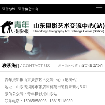
Tog
navi
证件核验
|
证件信息查询
联系我们 /
CONTACT US
您当前的位置：
首页
>
联系我们
青年摄影报山东摄影艺术交流中心（记者站）
地址：山东省淄博市张店区科苑街道柳泉新村5-01
微信公众号：青年摄影报山东站
联系电话：15065858008 18615118989