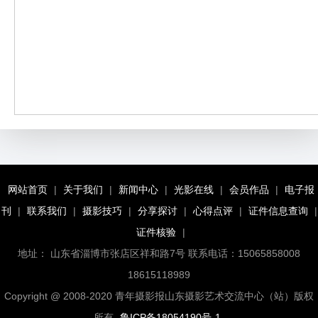
网站首页
|
关于我们
|
新闻中心
|
光影在线
|
会员作品
|
电子报
刊
|
联系我们
|
摄影技巧
|
分享探讨
|
心得点评
|
证件信息查询
|
证件核验
|
地址： 山东省淄博市张店区祥和路7号 联系电话：15065858008
18615118989
Copyright @ 2008-2020 青年摄影报山东摄影艺术交流中心（站）版权
所有
鲁ICP备18054190号-1