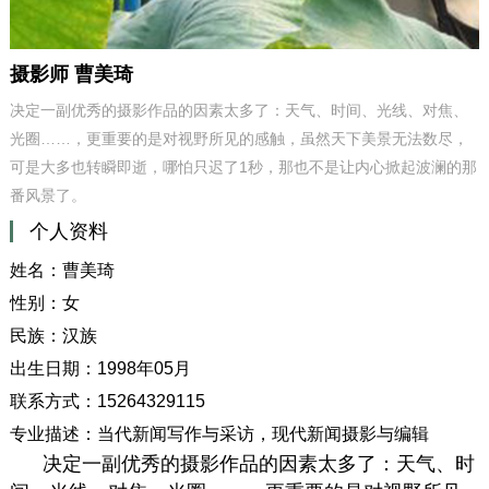
摄影师 曹美琦
决定一副优秀的摄影作品的因素太多了：天气、时间、光线、对焦、
光圈……，更重要的是对视野所见的感触，虽然天下美景无法数尽，
可是大多也转瞬即逝，哪怕只迟了1秒，那也不是让内心掀起波澜的那
番风景了。
个人资料
姓名：曹美琦
性别：女
民族：汉族
出生日期：1998年05月
联系方式：15264329115
专业描述：当代新闻写作与采访，现代新闻摄影与编辑
决定一副优秀的摄影作品的因素太多了：天气、时