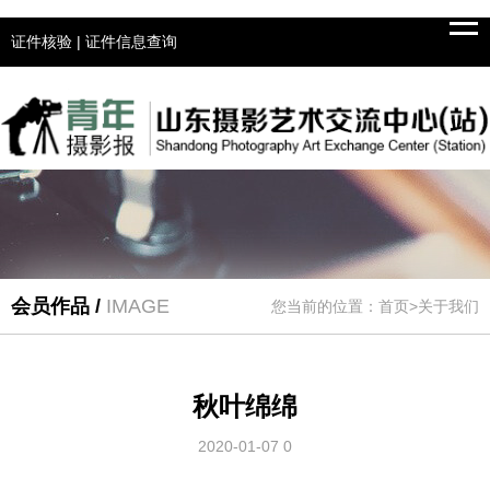
Tog
navi
证件核验
|
证件信息查询
会员作品 /
IMAGE
您当前的位置：首页>关于我们
秋叶绵绵
2020-01-07
0